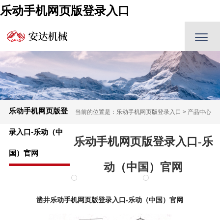
乐动手机网页版登录入口
乐动手机网页版登
当前的位置是：
乐动手机网页版登录入口
>
产品中心
录入口-乐动（中
乐动手机网页版登录入口-乐
国）官网
动（中国）官网
凿井乐动手机网页版登录入口-乐动（中国）官网