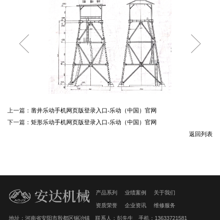
上一篇：
凿井乐动手机网页版登录入口-乐动（中国）官网
下一篇：
矩形乐动手机网页版登录入口-乐动（中国）官网
返回列表
产品系列
业绩案例
关于我们
资质荣誉
企业资讯
维修服务
地址：河南省安阳市殷都区铜冶镇 联系人：彭先生 手机：13633721581