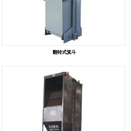
翻转式箕斗