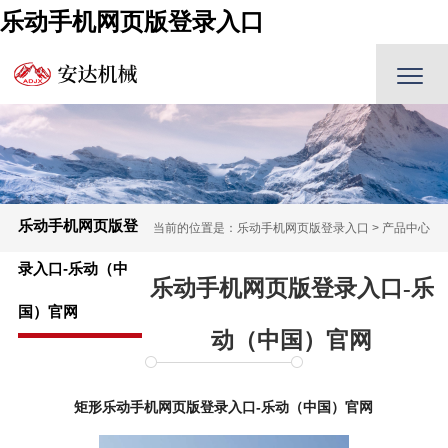
乐动手机网页版登录入口
乐动手机网页版登
当前的位置是：
乐动手机网页版登录入口
>
产品中心
录入口-乐动（中
乐动手机网页版登录入口-乐
国）官网
动（中国）官网
矩形乐动手机网页版登录入口-乐动（中国）官网