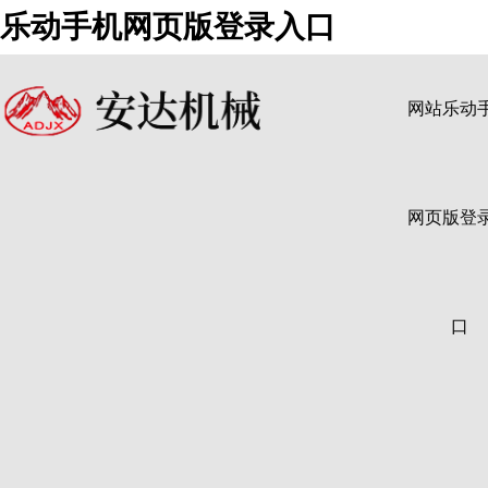
乐动手机网页版登录入口
网站乐动
网页版登
口