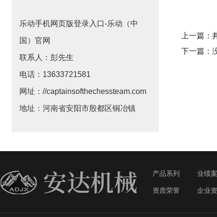
乐动手机网页版登录入口-乐动（中
上一篇：
国）官网
下一篇：没
联系人：彭先生
电话：13633721581
网址：//captainsofthechessteam.com
地址：河南省安阳市殷都区铜冶镇
产品系列
业绩
资质荣誉
企业