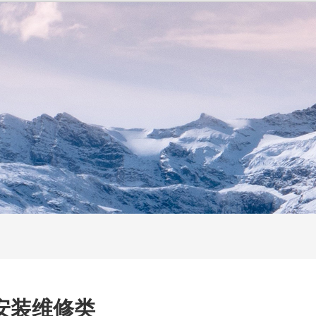
安装维修类