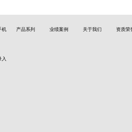
手机
产品系列
业绩案例
关于我们
资质荣
录入