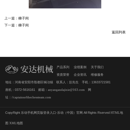
上一篇：
梯子间
下一篇：
梯子间
返回列表
产品系列
业绩案例
关于我们
资质荣誉
企业资讯
维修服务
地址：河南省安阳市殷都区铜冶镇 联系人：彭先生 手机：13633721581
座机：0372-5616161 邮箱：
anyangandajixie@163.com
网
址：
//captainsofthechessteam.com
CopyRight 乐动手机网页版登录入口-乐动（中国）官网 All Rights Rserved
HTML地
图
XML地图