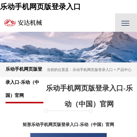
乐动手机网页版登录入口
乐动手机网页版登
当前的位置是：
乐动手机网页版登录入口
>
产品中心
录入口-乐动（中
乐动手机网页版登录入口-乐
国）官网
动（中国）官网
矩形乐动手机网页版登录入口-乐动（中国）官网