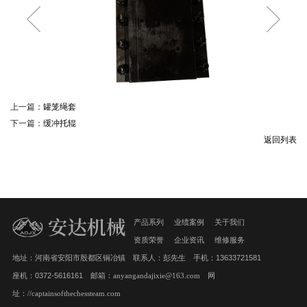
上一篇：
罐笼绳套
下一篇：
缓冲托辊
返回列表
产品系列
业绩案例
关于我们
资质荣誉
企业资讯
维修服务
地址：河南省安阳市殷都区铜冶镇 联系人：彭先生 手机：13633721581
座机：0372-5616161 邮箱：
anyangandajixie@163.com
网
址：
//captainsofthechessteam.com