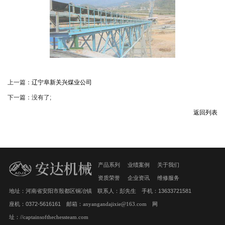
上一篇：
辽宁阜新关兴煤业公司
下一篇：没有了;
返回列表
产品系列
业绩案例
关于我们
资质荣誉
企业资讯
维修服务
地址：河南省安阳市殷都区铜冶镇 联系人：彭先生 手机：13633721581
座机：0372-5616161 邮箱：
anyangandajixie@163.com
网
址：
//captainsofthechessteam.com