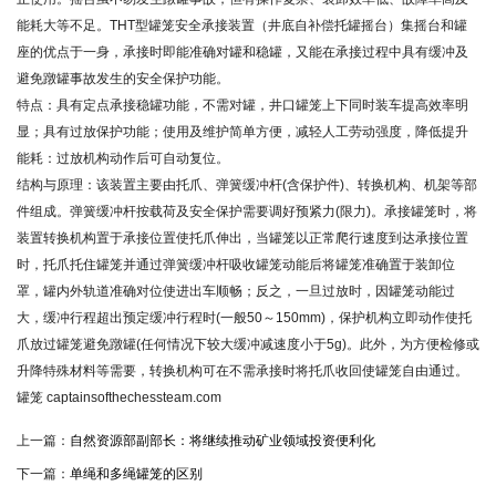
能耗大等不足。THT型罐笼安全承接装置（井底自补偿托罐摇台）集摇台和罐
座的优点于一身，承接时即能准确对罐和稳罐，又能在承接过程中具有缓冲及
避免蹾罐事故发生的安全保护功能。
特点：具有定点承接稳罐功能，不需对罐，井口罐笼上下同时装车提高效率明
显；具有过放保护功能；使用及维护简单方便，减轻人工劳动强度，降低提升
能耗：过放机构动作后可自动复位。
结构与原理：该装置主要由托爪、弹簧缓冲杆(含保护件)、转换机构、机架等部
件组成。弹簧缓冲杆按载荷及安全保护需要调好预紧力(限力)。承接罐笼时，将
装置转换机构置于承接位置使托爪伸出，当罐笼以正常爬行速度到达承接位置
时，托爪托住罐笼并通过弹簧缓冲杆吸收罐笼动能后将罐笼准确置于装卸位
罩，罐内外轨道准确对位使进出车顺畅；反之，一旦过放时，因罐笼动能过
大，缓冲行程超出预定缓冲行程时(一般50～150mm)，保护机构立即动作使托
爪放过罐笼避免蹾罐(任何情况下较大缓冲减速度小于5g)。此外，为方便检修或
升降特殊材料等需要，转换机构可在不需承接时将托爪收回使罐笼自由通过。
罐笼 captainsofthechessteam.com
上一篇：
自然资源部副部长：将继续推动矿业领域投资便利化
下一篇：
单绳和多绳罐笼的区别