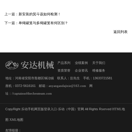
上一篇：
新安装的箕斗该如何检测！
下一篇：
单绳罐笼与多绳罐笼有何区别？
返回列表
产品系列
业绩案例
关于我们
资质荣誉
企业资讯
维修服务
地址：河南省安阳市殷都区铜冶镇 联系人：彭先生 手机：13633721581
座机：0372-5616161 邮箱：
anyangandajixie@163.com
网
址：
//captainsofthechessteam.com
CopyRight 乐动手机网页版登录入口-乐动（中国）官网 All Rights Rserved
HTML地
图
XML地图
友情链接：