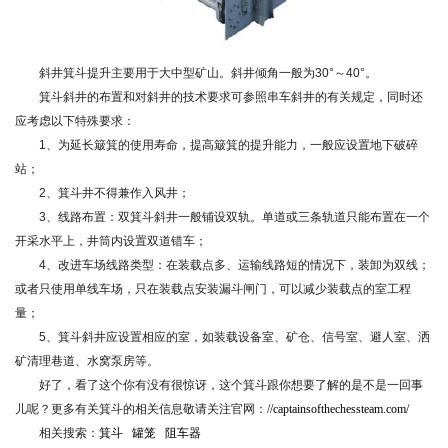
斜井箕斗提升主要用于大中型矿山。斜井倾角一般为30°～40°。
箕斗斜井的布置和对斜井的技术要求可参照串车斜井的有关规定，同时还
应考虑以下特殊要求：
1、为延长簸箕的使用寿命，提高簸箕的提升能力，一般应设置地下破碎
站；
2、箕斗井不得兼作入风井；
3、线路布置：双箕斗斜井一般铺设双轨。单道或三条轨道只能布置在一个
开采水平上，井筒内设置双道错车；
4、改进车场线路类型：在装载点多、运输线路短的情况下，装卸为双线；
或者只使用单线车场，只在装载点安装漏斗闸门，可以减少装载点的室工程
量；
5、箕斗斜井应设置相应的室，如装载设备室、矿仓、信号室、避人室、洒
矿清理巷道、水窝泵房等。
好了，看了这个你有没有很惊讶，这个箕斗跟你想要了解的是不是一回事
儿呢？更多有关箕斗的相关信息敬请关注官网：
//captainsofthechessteam.com/
相关搜索：
箕斗
罐笼
阻车器