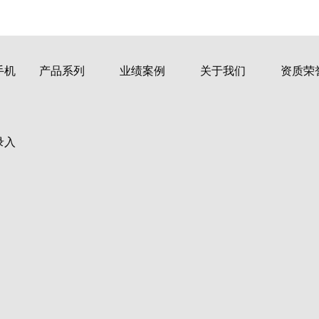
手机
产品系列
业绩案例
关于我们
资质荣
录入