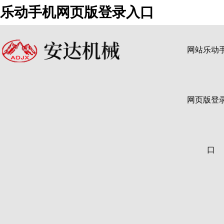
乐动手机网页版登录入口
网站乐动
网页版登
口