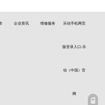
誉
企业资讯
维修服务
乐动手机网页
版登录入口-乐
动（中国）官
网