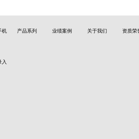
手机
产品系列
业绩案例
关于我们
资质荣
录入