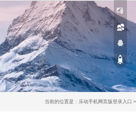
当前的位置是：
乐动手机网页版登录入口
>