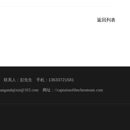
返回列表
系人：彭先生 手机：13633721581
yangandajixie@163.com
网址：
//captainsofthechessteam.com