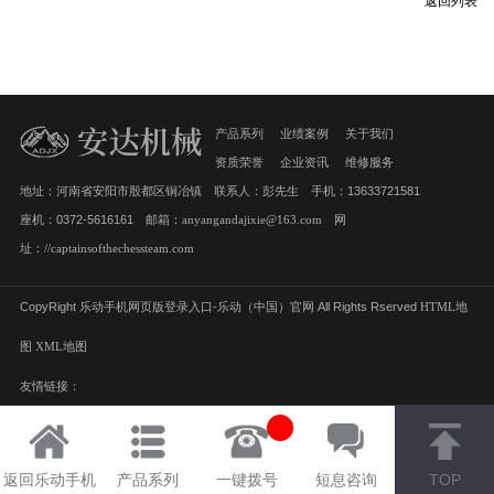
返回列表
产品系列
业绩案例
关于我们
资质荣誉
企业资讯
维修服务
地址：河南省安阳市殷都区铜冶镇 联系人：彭先生 手机：13633721581
座机：0372-5616161 邮箱：
anyangandajixie@163.com
网
址：
//captainsofthechessteam.com
CopyRight 乐动手机网页版登录入口-乐动（中国）官网 All Rights Rserved
HTML地
图
XML地图
友情链接：
返回乐动手机
产品系列
一键拨号
短息咨询
TOP