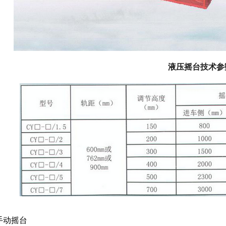
液压摇台技术参
手动摇台