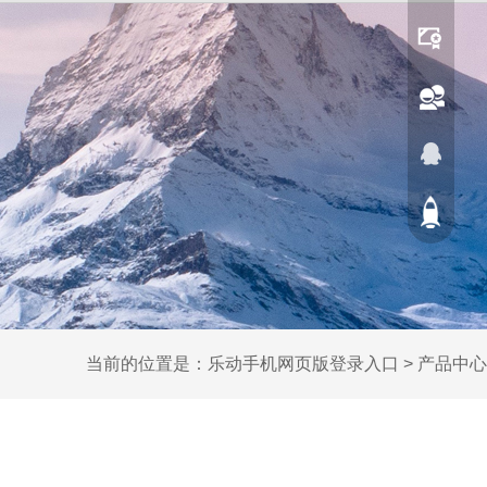
当前的位置是：
乐动手机网页版登录入口
>
产品中心