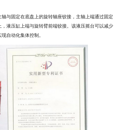
主轴与固定在底盘上的旋转轴座铰接，主轴上端通过固定
上，液压缸上端与旋转臂前端铰接。该液压摇台可以减少
实现自动化集体控制。