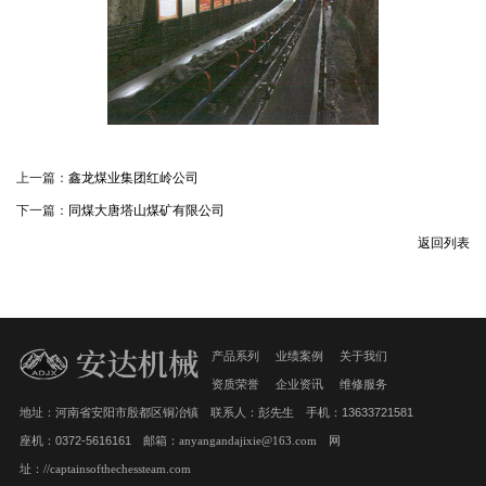
上一篇：
鑫龙煤业集团红岭公司
下一篇：
同煤大唐塔山煤矿有限公司
返回列表
产品系列
业绩案例
关于我们
资质荣誉
企业资讯
维修服务
地址：河南省安阳市殷都区铜冶镇 联系人：彭先生 手机：13633721581
座机：0372-5616161 邮箱：
anyangandajixie@163.com
网
址：
//captainsofthechessteam.com