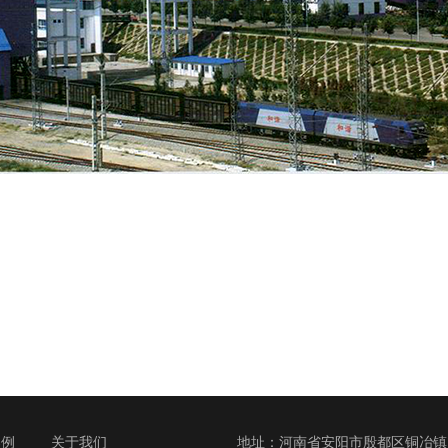
案例
关于我们
地址：河南省安阳市殷都区铜冶镇 联