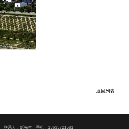
返回列表
系人：彭先生 手机：13633721581