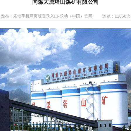
同煤大唐塔山煤矿有限公司
发布：乐动手机网页版登录入口-乐动（中国）官网
浏览：11068次