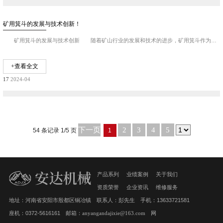
矿用箕斗的发展与技术创新！
矿用箕斗的发展与技术创新 随着矿山行业的发展和技术的进步，矿用箕斗作为装载工具也在不断发展与创新，以满足不同矿山作业需求和提升装载效率。 首先，矿用箕斗...
+查看全文
17
2024-04
下一页
2
3
4
5
54 条记录 1/5 页
1
产品系列
业绩案例
关于我们
资质荣誉
企业资讯
维修服务
地址：河南省安阳市殷都区铜冶镇 联系人：彭先生 手机：13633721581
座机：0372-5616161 邮箱：
anyangandajixie@163.com
网