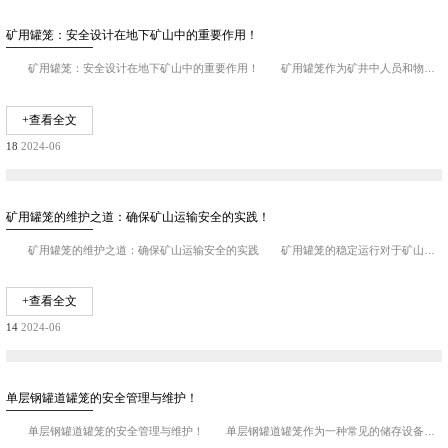
矿用罐笼：安全设计在地下矿山中的重要作用！
矿用罐笼：安全设计在地下矿山中的重要作用！ 矿用罐笼作为矿井中人员和物料运输的关键设备，其安全性直接关系到矿山作业的安全。本文将探讨矿用罐笼的安全设计原则...
+查看全文
18
2024-06
矿用罐笼的维护之道：确保矿山运输安全的实践！
矿用罐笼的维护之道：确保矿山运输安全的实践 矿用罐笼的稳定运行对于矿山的安全生产至关重要。本文将介绍矿用罐笼的维护策略、故障排除方法以及性维护的重要性。 ...
+查看全文
14
2024-06
单层钢罐道罐笼的安全管理与维护！
单层钢罐道罐笼的安全管理与维护！ 单层钢罐道罐笼作为一种常见的储存设备，在使用过程中需要进行严格的安全管理和定期的维护保养，以确保其安全可靠地运行。 定...